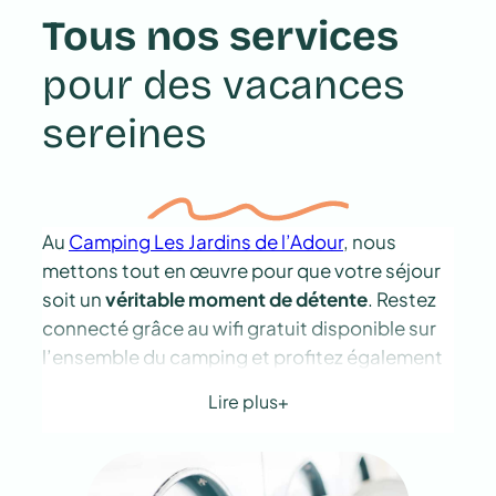
Tous nos services
pour des vacances
sereines
Au
Camping Les Jardins de l’Adour
, nous
mettons tout en œuvre pour que votre séjour
soit un
véritable moment de détente
. Restez
connecté grâce au wifi gratuit disponible sur
l’ensemble du camping et profitez également
de notre laverie sur place (machine à laver et
Lire plus
sèche-linge), pour plus de commodité durant
votre séjour au camping familial dans les
Landes.