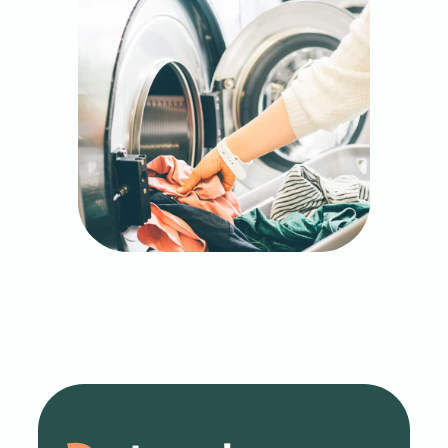
Pour plus de confort, nous proposons
également des
services supplémentaires
tels
que la location de transats, de draps ou
encore de kits bébé complets.
Un service de gardiennage 24h/24 assure
votre sécurité tout au long de votre séjour.
Nous faisons en sorte que chaque instant
passé chez nous soit une
expérience sereine
,
afin que vous puissiez vous concentrer
uniquement sur
votre plaisir et votre repos
.